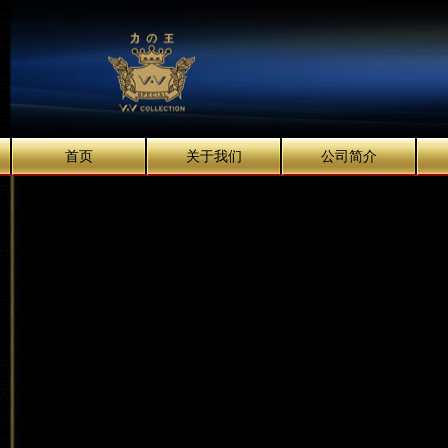
首页
关于我们
公司简介